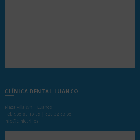
CLÍNICA DENTAL LUANCO
Plaza Villa s/n – Luanco
Tel.:
985 88 13 75
|
620 32 63 35
info@clinicarlf.es