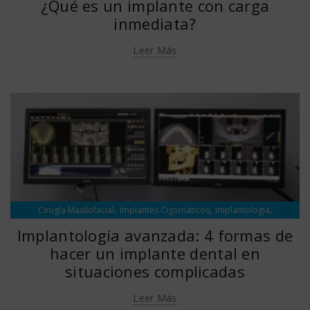
¿Qué es un implante con carga
inmediata?
Leer Más
,
,
,
Cirugía Maxilofacial
Implantes Cigomáticos
Implantología
Sedación Consciente
Implantología avanzada: 4 formas de
hacer un implante dental en
situaciones complicadas
Leer Más