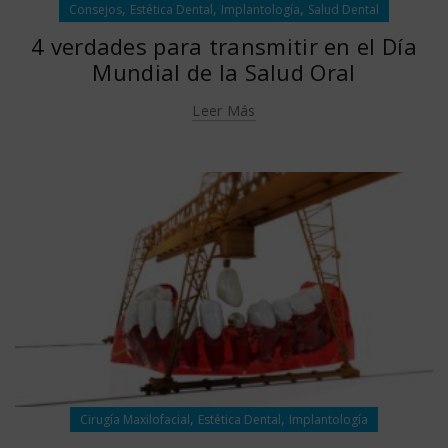
,
,
,
Consejos
Estética Dental
Implantología
Salud Dental
4 verdades para transmitir en el Día
Mundial de la Salud Oral
Leer Más
,
,
Cirugía Maxilofacial
Estética Dental
Implantología