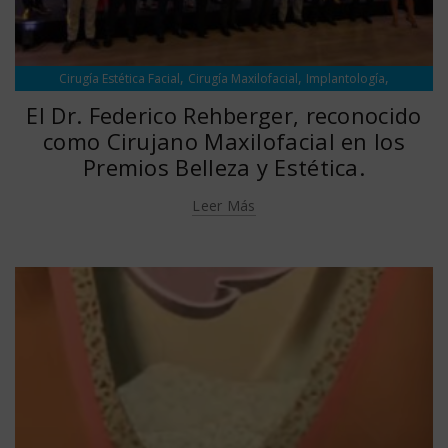
,
,
,
Cirugía Estética Facial
Cirugía Maxilofacial
Implantología
,
Información
Noticias
El Dr. Federico Rehberger, reconocido
como Cirujano Maxilofacial en los
Premios Belleza y Estética.
Leer Más