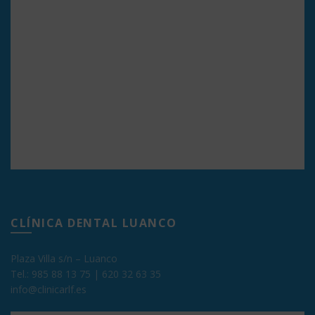
CLÍNICA DENTAL LUANCO
Plaza Villa s/n – Luanco
Tel.:
985 88 13 75
|
620 32 63 35
info@clinicarlf.es