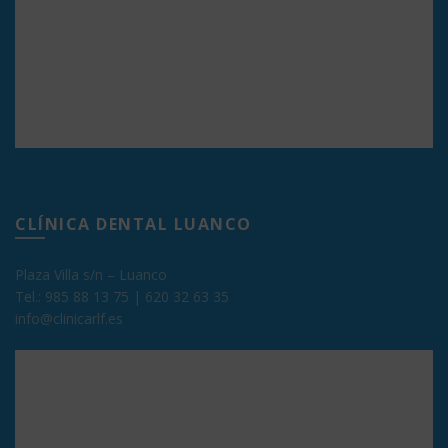
CLÍNICA DENTAL LUANCO
Plaza Villa s/n – Luanco
Tel.:
985 88 13 75
|
620 32 63 35
info@clinicarlf.es