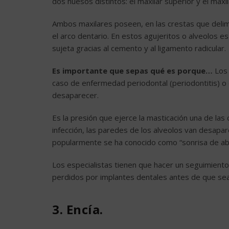
dos huesos distintos: el maxilar superior y el maxila
Ambos maxilares poseen, en las crestas que delimi
el arco dentario. En estos agujeritos o alveolos 
sujeta gracias al cemento y al ligamento radicular.
Es importante que sepas qué es porque…
Los
caso de enfermedad periodontal (periodontitis) o
desaparecer.
Es la presión que ejerce la masticación una de la
infección, las paredes de los alveolos van desapa
popularmente se ha conocido como “sonrisa de ab
Los especialistas tienen que hacer un seguimiento
perdidos por implantes dentales antes de que se
3. Encía.