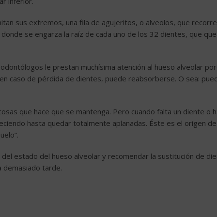
r inferior.
tan sus extremos, una fila de agujeritos, o alveolos, que recorr
es donde se engarza la raíz de cada uno de los 32 dientes, que qu
 odontólogos le prestan muchísima atención al hueso alveolar po
 en caso de pérdida de dientes, puede reabsorberse. O sea: pue
s cosas que hace que se mantenga. Pero cuando falta un diente o 
reciendo hasta quedar totalmente aplanadas. Éste es el origen de
uelo”.
 del estado del hueso alveolar y recomendar la sustitución de di
a demasiado tarde.