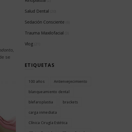
Rinoplastia
(2)
Salud Dental
(20)
Sedación Consciente
(6)
Trauma Maxilofacial
(3)
Vlog
(21)
odonto
,
nde se
ETIQUETAS
100 años
Antienvejecimiento
blanqueamiento dental
blefaroplastia
brackets
carga inmediata
Clínica Cirugía Estética