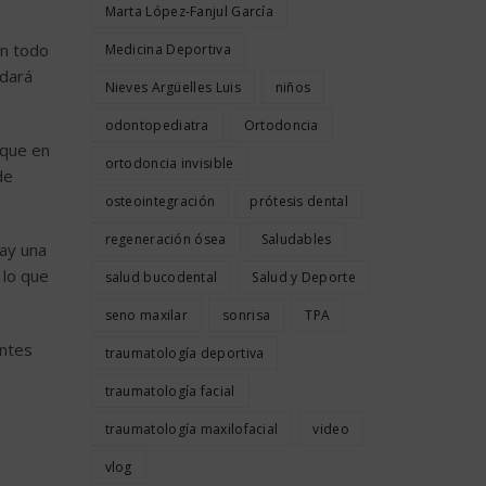
Marta López-Fanjul García
en todo
Medicina Deportiva
edará
Nieves Argüelles Luis
niños
odontopediatra
Ortodoncia
rque en
ortodoncia invisible
de
osteointegración
prótesis dental
regeneración ósea
Saludables
hay una
 lo que
salud bucodental
Salud y Deporte
seno maxilar
sonrisa
TPA
entes
traumatología deportiva
traumatología facial
traumatología maxilofacial
video
vlog