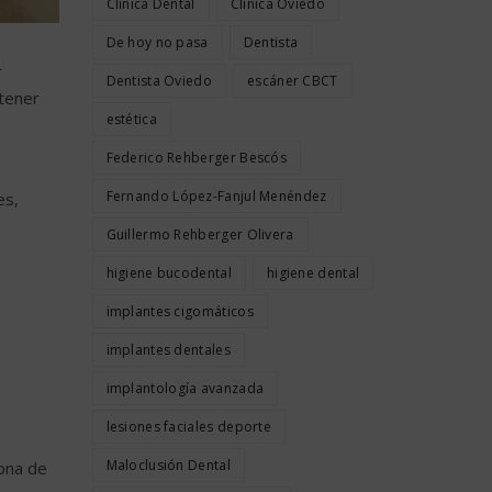
Clínica Dental
Clínica Oviedo
De hoy no pasa
Dentista
r
Dentista Oviedo
escáner CBCT
ntener
estética
Federico Rehberger Bescós
Fernando López-Fanjul Menéndez
es,
Guillermo Rehberger Olivera
higiene bucodental
higiene dental
implantes cigomáticos
implantes dentales
implantología avanzada
lesiones faciales deporte
Maloclusión Dental
zona de