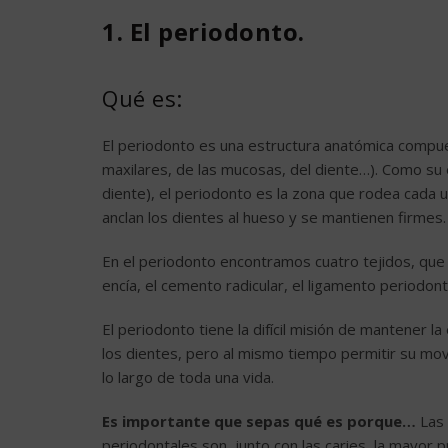
1. El periodonto.
Qué es:
El periodonto es una estructura anatómica compue
maxilares, de las mucosas, del diente…). Como su 
diente), el periodonto es la zona que rodea cada u
anclan los dientes al hueso y se mantienen firmes.
En el periodonto encontramos cuatro tejidos, que 
encía, el cemento radicular, el ligamento periodonta
El periodonto tiene la difícil misión de mantener la
los dientes, pero al mismo tiempo permitir su mov
lo largo de toda una vida.
Es importante que sepas qué es porque…
Las
periodontales son, junto con las caries, la mayor 