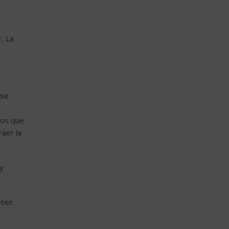
. La
 se
mos que
raer la
 y
oten