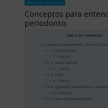
,
Información
Salud Dental
Conceptos para entend
periodonto.
Índice de contenidos
1.
Conceptos para entender cómo es tu boca
1.1.
1. El periodonto.
1.1.1.
Qué es:
1.2.
2. Hueso alveolar.
1.2.1.
Qué es:
1.3.
3. Encía.
1.3.1.
Qué es:
1.4.
4. Ligamento periodontal y cemento 
1.4.1.
Qué son:
1.5.
¿Tienes alguna pregunta?