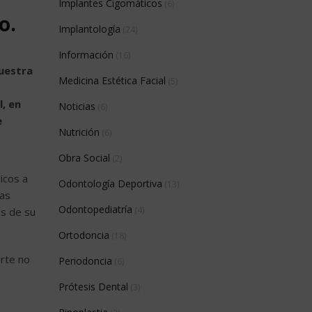
Implantes Cigomáticos
(6)
o.
Implantología
(24)
Información
(16)
nuestra
Medicina Estética Facial
(5)
l, en
Noticias
(6)
e
Nutrición
(6)
Obra Social
(2)
icos a
Odontología Deportiva
(13)
las
Odontopediatría
(4)
os de su
Ortodoncia
(18)
arte no
Periodoncia
(6)
Prótesis Dental
(3)