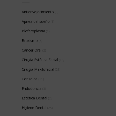
Antienvejecimiento
(3)
Apnea del sueño
(1)
Blefaroplastia
(1)
Bruxismo
(6)
Cáncer Oral
(2)
Cirugía Estética Facial
(18)
Cirugía Maxilofacial
(28)
Consejos
(11)
Endodoncia
(3)
Estética Dental
(23)
Higiene Dental
(25)