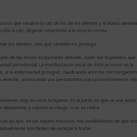
coso que recubre la raíz de los de los dientes y el hueso alveolar
culta la raíz, dejando solamente a la vista la corona.
jetar los dientes, sino que también los protege.
ejido de las encías es bastante delicado. Suele ser lo primero que
ad periodontal. La manifestación inicial de éste proceso es la
ación, si la enfermedad prosigue, claudicando ante los microorganis
so alveolar, provocando una periodontitis para posteriormente ret
omarnos muy en serio la higiene. En la parte en que se une encía
er abundante, y supone un riesgo si no se retira.
ncías es que, en los tejidos mucosos, hay posibilidades de que br
itualmente son fáciles de extirpar y tratar.