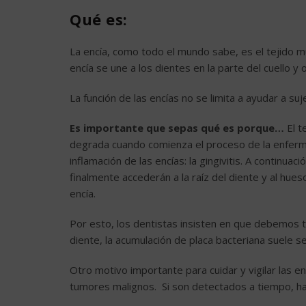
Qué es:
La encía, como todo el mundo sabe, es el tejido mu
encía se une a los dientes en la parte del cuello y o
La función de las encías no se limita a ayudar a su
Es importante que sepas qué es porque…
El t
degrada cuando comienza el proceso de la enfermed
inflamación de las encías: la gingivitis. A continu
finalmente accederán a la raíz del diente y al hue
encía.
Por esto, los dentistas insisten en que debemos t
diente, la acumulación de placa bacteriana suele s
Otro motivo importante para cuidar y vigilar las e
tumores malignos. Si son detectados a tiempo, hab