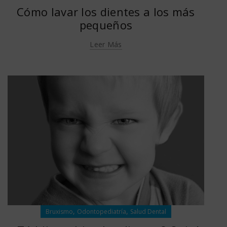
Salud Dental
Cómo lavar los dientes a los más
pequeños
Leer Más
,
,
Bruxismo
Odontopediatría
Salud Dental