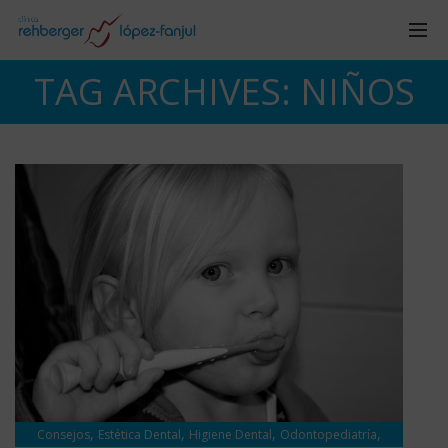
TAG ARCHIVES: NIÑOS
,
,
,
,
Consejos
Estética Dental
Higiene Dental
Odontopediatría