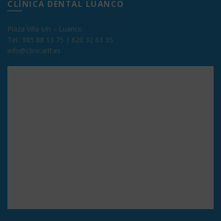
CLÍNICA DENTAL LUANCO
Plaza Villa s/n – Luanco
Tel.:
985 88 13 75
|
620 32 63 35
info@clinicarlf.es