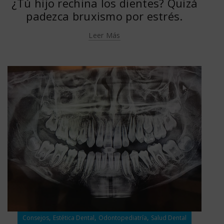
¿Tú hijo rechina los dientes? Quizá
padezca bruxismo por estrés.
Leer Más
,
,
,
Consejos
Estética Dental
Odontopediatría
Salud Dental