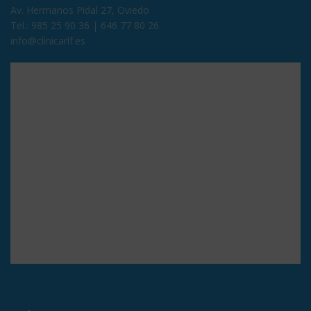
Av. Hermanos Pidal 27, Oviedo
Tel.:
985 25 90 36
|
646 77 80 26
info@clinicarlf.es