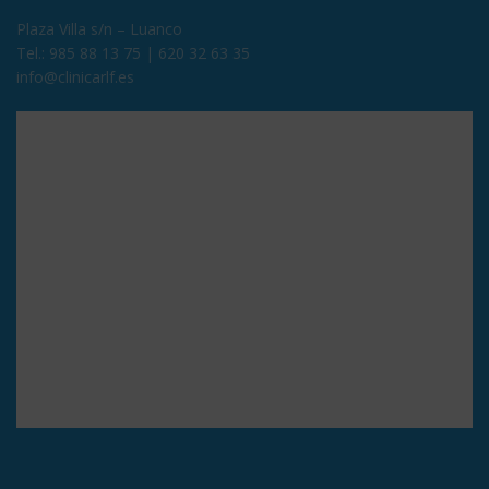
Plaza Villa s/n – Luanco
Tel.:
985 88 13 75
|
620 32 63 35
info@clinicarlf.es