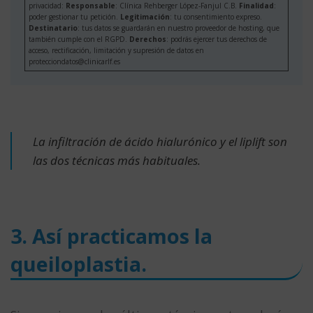
privacidad:
Responsable
: Clínica Rehberger López-Fanjul C.B.
Finalidad
:
poder gestionar tu petición.
Legitimación
: tu consentimiento expreso.
Destinatario
: tus datos se guardarán en nuestro proveedor de hosting, que
también cumple con el RGPD.
Derechos
: podrás ejercer tus derechos de
acceso, rectificación, limitación y supresión de datos en
protecciondatos@clinicarlf.es
La infiltración de ácido hialurónico y el liplift son
las dos técnicas más habituales.
3. Así practicamos la
queiloplastia.