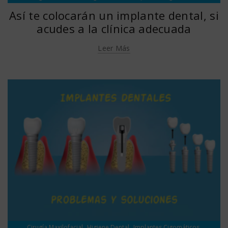
,
Implantología
Sedación Consciente
Así te colocarán un implante dental, si
acudes a la clínica adecuada
Leer Más
,
,
,
Cirugía Maxilofacial
Higiene Dental
Implantes Cigomáticos