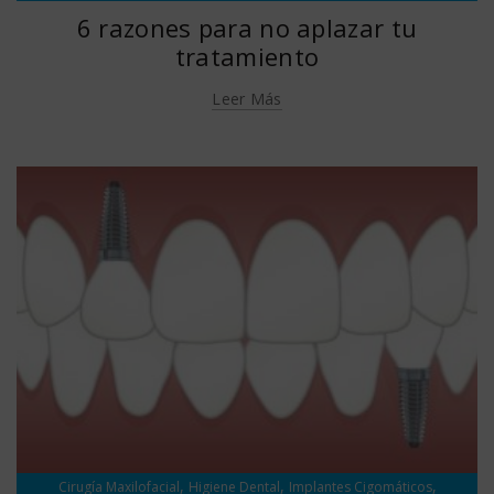
,
,
,
,
Implantología
Información
Ortodoncia
Periodoncia
Salud Dental
6 razones para no aplazar tu
tratamiento
Leer Más
,
,
,
Cirugía Maxilofacial
Higiene Dental
Implantes Cigomáticos