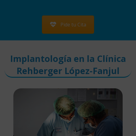
Pide tu Cita
Implantología en la Clínica
Rehberger López-Fanjul