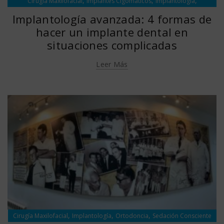
,
,
,
Cirugía Maxilofacial
Implantes Cigomáticos
Implantología
Sedación Consciente
Implantología avanzada: 4 formas de
hacer un implante dental en
situaciones complicadas
Leer Más
,
,
,
Cirugía Maxilofacial
Implantología
Ortodoncia
Sedación Consciente