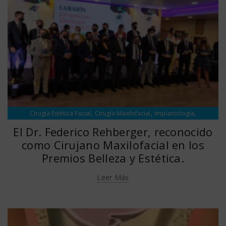
,
,
,
Cirugía Estética Facial
Cirugía Maxilofacial
Implantología
,
Información
Noticias
El Dr. Federico Rehberger, reconocido
como Cirujano Maxilofacial en los
Premios Belleza y Estética.
Leer Más