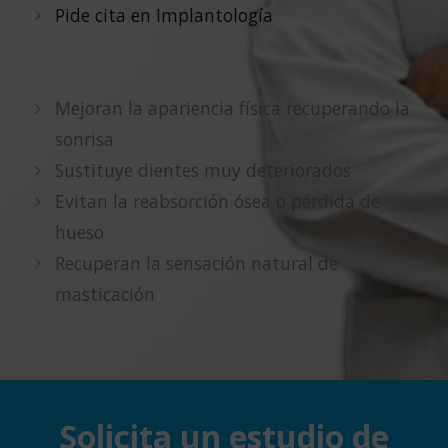
Pide cita en Implantología
Mejoran la apariencia física recuperando la
sonrisa
Sustituye dientes muy deteriorados
Evitan la reabsorción ósea o pérdida de
hueso
Recuperan la sensación natural de
masticación
Solicita un estudio de