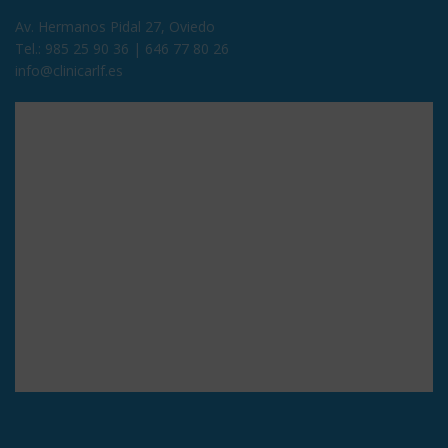
Av. Hermanos Pidal 27, Oviedo
Tel.:
985 25 90 36
|
646 77 80 26
info@clinicarlf.es