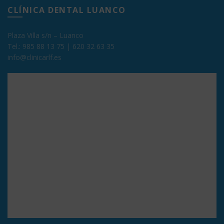
CLÍNICA DENTAL LUANCO
Plaza Villa s/n – Luanco
Tel.:
985 88 13 75
|
620 32 63 35
info@clinicarlf.es