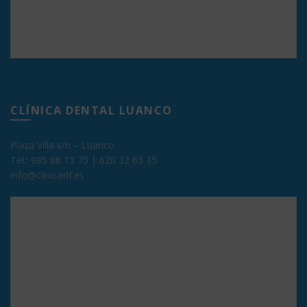
CLÍNICA DENTAL LUANCO
Plaza Villa s/n – Luanco
Tel.:
985 88 13 75
|
620 32 63 35
info@clinicarlf.es