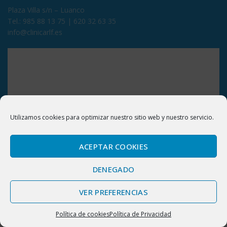
Plaza Villa s/n – Luanco
Tel.:
985 88 13 75
|
620 32 63 35
info@clinicarlf.es
Utilizamos cookies para optimizar nuestro sitio web y nuestro servicio.
ACEPTAR COOKIES
DENEGADO
VER PREFERENCIAS
Política de cookies
Política de Privacidad
Inicio
Pide Cita
985 25 90 36