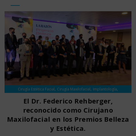
,
,
,
Cirugía Estética Facial
Cirugía Maxilofacial
Implantología
,
Información
Noticias
El Dr. Federico Rehberger,
reconocido como Cirujano
Maxilofacial en los Premios Belleza
y Estética.