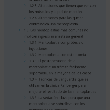
1.2.3.
Alteraciones que tienen que ver con
los músculos y la piel de mentón
1.2.4.
Alteraciones para las que se
contraindica una mentoplastia
1.3.
Las mentoplastias más comunes no
implican ingreso ni anestesia general
1.3.1.
Mentoplastia con prótesis o
inyecciones
1.3.2.
Mentoplastia con osteotomía
1.3.3.
El postoperatorio de la
mentoplastia: un trámite fácilmente
soportable, en la mayoría de los casos
1.3.4.
Técnicas de vanguardia que se
utilizan en la clínica Rehberger para
mejorar el resultado de las mentoplastias
1.3.5.
La sedación: clave para que una
mentoplastia se sobrelleve con los
mínimos inconvenientes