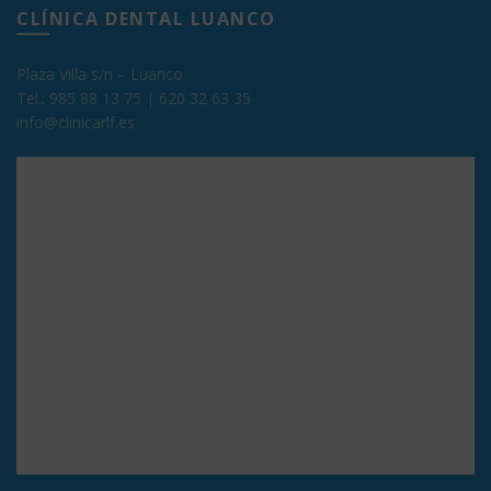
CLÍNICA DENTAL LUANCO
Plaza Villa s/n – Luanco
Tel.:
985 88 13 75
|
620 32 63 35
info@clinicarlf.es