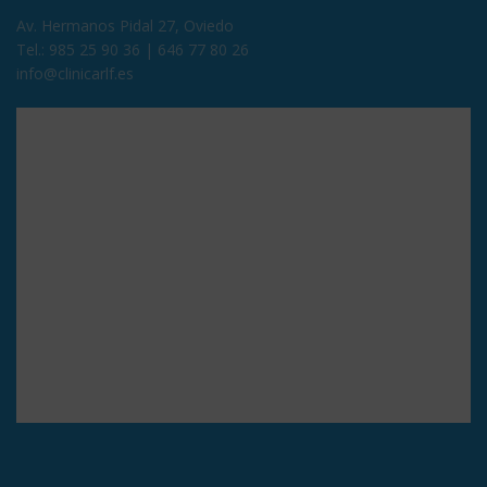
Av. Hermanos Pidal 27, Oviedo
Tel.:
985 25 90 36
|
646 77 80 26
info@clinicarlf.es