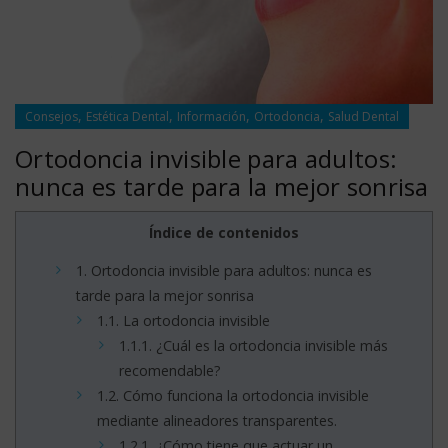
,
,
,
,
Consejos
Estética Dental
Información
Ortodoncia
Salud Dental
Ortodoncia invisible para adultos:
nunca es tarde para la mejor sonrisa
Índice de contenidos
1.
Ortodoncia invisible para adultos: nunca es
tarde para la mejor sonrisa
1.1.
La ortodoncia invisible
1.1.1.
¿Cuál es la ortodoncia invisible más
recomendable?
1.2.
Cómo funciona la ortodoncia invisible
mediante alineadores transparentes.
1.2.1.
¿Cómo tiene que actuar un