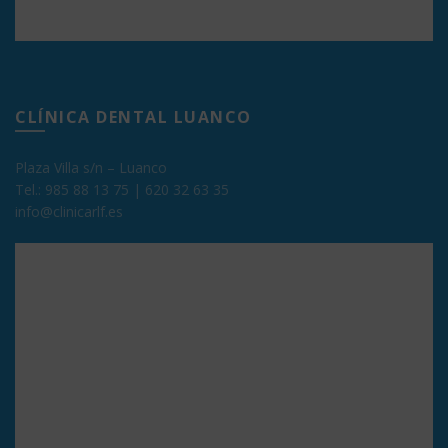
CLÍNICA DENTAL LUANCO
Plaza Villa s/n – Luanco
Tel.:
985 88 13 75
|
620 32 63 35
info@clinicarlf.es