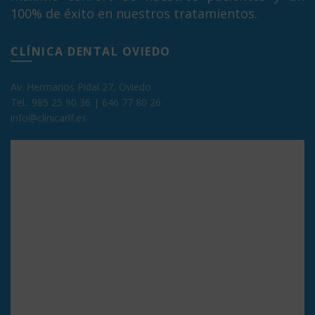
100% de éxito en nuestros tratamientos.
CLÍNICA DENTAL OVIEDO
Av. Hermanos Pidal 27, Oviedo
Tel.:
985 25 90 36
|
646 77 80 26
info@clinicarlf.es