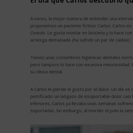
El día que Carlos descubrió 
A veces, la mejor manera de entender una interven
proponemos un paciente ficticio: Carlos. Carlos e
Oviedo. Le gusta montar en bicicleta y lo hace con
arriesga demasiado (ha sufrido un par de caídas).
Tienes unas costumbres higiénicas dentales normale
pero tampoco lo hace con excesiva minuciosidad. 
su clínica dental.
A Carlos le pierde el gusto por el dulce. Un día s
petrificado: un latigazo de insoportable dolor cas
inferiores. Carlos ya llevaba unas semanas sufri
soportarlas. Sin embargo, al morder el polo la sens