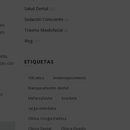
Salud Dental
(20)
Sedación Consciente
(6)
 en
Trauma Maxilofacial
(3)
ces
Vlog
(21)
mida,
ETIQUETAS
tas con
100 años
Antienvejecimiento
blanqueamiento dental
as
blefaroplastia
brackets
carga inmediata
Clínica Cirugía Estética
Clínica Dental
Clínica Oviedo