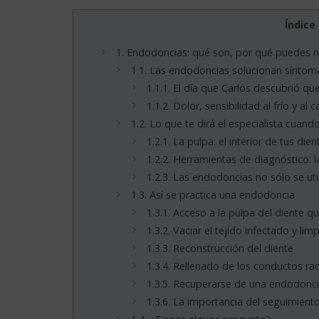
Índice
1.
Endodoncias: qué son, por qué puedes n
1.1.
Las endodoncias solucionan síntom
1.1.1.
El día que Carlos descubrió qu
1.1.2.
Dolor, sensibilidad al frío y al
1.2.
Lo que te dirá el especialista cuan
1.2.1.
La pulpa: el interior de tus dien
1.2.2.
Herramientas de diagnóstico: la
1.2.3.
Las endodoncias no sólo se util
1.3.
Así se practica una endodoncia
1.3.1.
Acceso a la pulpa del diente q
1.3.2.
Vaciar el tejido infectado y lim
1.3.3.
Reconstrucción del diente
1.3.4.
Rellenado de los conductos rad
1.3.5.
Recuperarse de una endodoncia
1.3.6.
La importancia del seguimiento