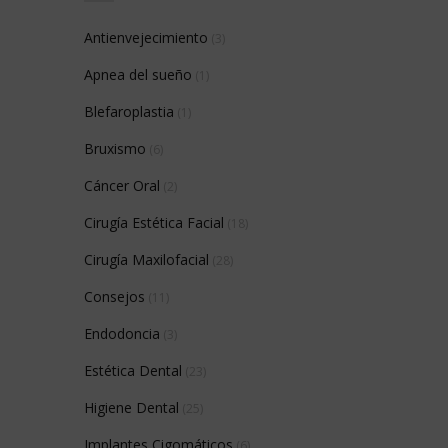
Antienvejecimiento
(3)
Apnea del sueño
(1)
Blefaroplastia
(1)
Bruxismo
(6)
Cáncer Oral
(2)
Cirugía Estética Facial
(18)
Cirugía Maxilofacial
(28)
Consejos
(11)
Endodoncia
(3)
Estética Dental
(23)
Higiene Dental
(25)
Implantes Cigomáticos
(6)