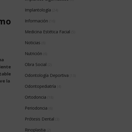
Implantología
(24)
ómo
Información
(16)
Medicina Estética Facial
(5)
Noticias
(6)
Nutrición
(6)
na
Obra Social
(2)
iente
table
Odontología Deportiva
(13)
ve la
Odontopediatría
(4)
Ortodoncia
(18)
Periodoncia
(6)
Prótesis Dental
(3)
Rinoplastia
(2)