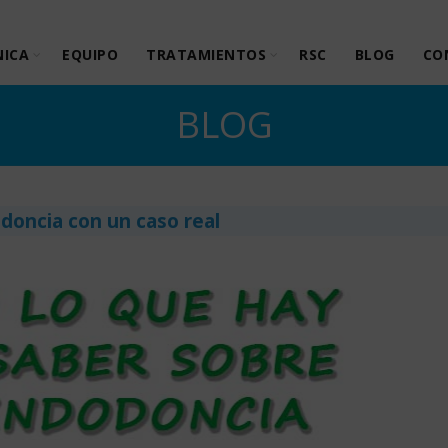
NICA
EQUIPO
TRATAMIENTOS
RSC
BLOG
CO
BLOG
doncia con un caso real