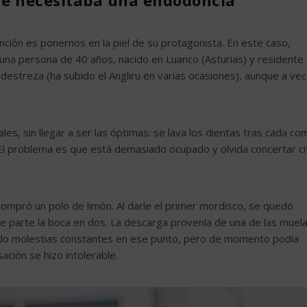
que necesitaba una endodoncia
ción es ponernos en la piel de su protagonista. En este caso,
s una persona de 40 años, nacido en Luanco (Asturias) y residente
 destreza (ha subido el Angliru en varias ocasiones), aunque a ve
s, sin llegar a ser las óptimas: se lava los dientas tras cada co
El problema es que está demasiado ocupado y olvida concertar ci
e compró un polo de limón. Al darle el primer mordisco, se quedó
i le parte la boca en dos. La descarga provenía de una de las muel
endo molestias constantes en ese punto, pero de momento podía
ación se hizo intolerable.