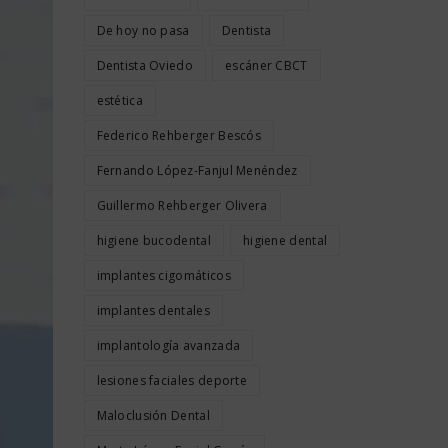
De hoy no pasa
Dentista
Dentista Oviedo
escáner CBCT
estética
Federico Rehberger Bescós
Fernando López-Fanjul Menéndez
Guillermo Rehberger Olivera
higiene bucodental
higiene dental
implantes cigomáticos
implantes dentales
implantología avanzada
lesiones faciales deporte
Maloclusión Dental