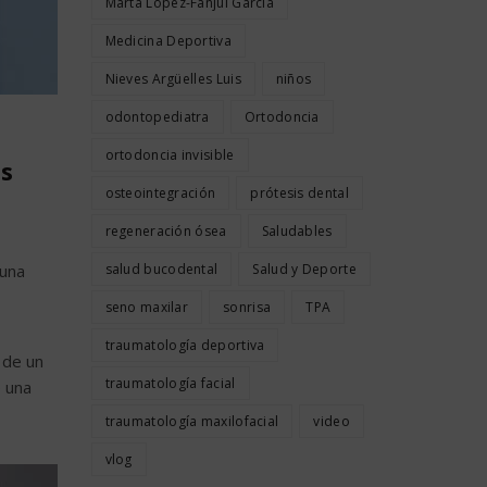
Marta López-Fanjul García
Medicina Deportiva
Nieves Argüelles Luis
niños
odontopediatra
Ortodoncia
ortodoncia invisible
as
osteointegración
prótesis dental
regeneración ósea
Saludables
salud bucodental
Salud y Deporte
 una
seno maxilar
sonrisa
TPA
traumatología deportiva
 de un
traumatología facial
ó una
traumatología maxilofacial
video
vlog