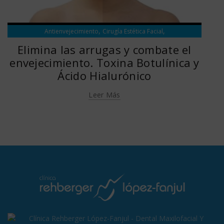
,
,
Antienvejecimiento
Cirugía Estética Facial
,
Medicina Estética Facial
Vlog
Elimina las arrugas y combate el
envejecimiento. Toxina Botulínica y
Ácido Hialurónico
Leer Más