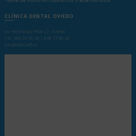
CLÍNICA DENTAL OVIEDO
Av. Hermanos Pidal 27, Oviedo
Tel.:
985 25 90 36
|
646 77 80 26
info@clinicarlf.es