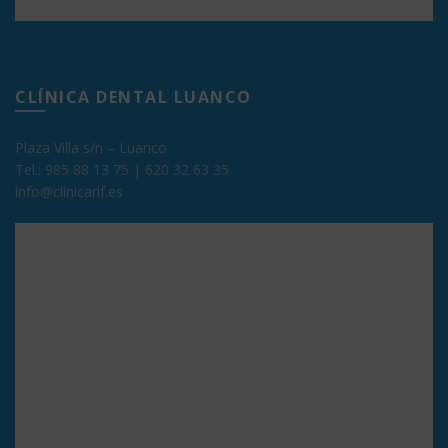
CLÍNICA DENTAL LUANCO
Plaza Villa s/n – Luanco
Tel.:
985 88 13 75
|
620 32 63 35
info@clinicarlf.es