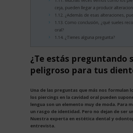
1.11.
Muchas veces vemos cómo los pierc
ceja, pueden llegar a producir alteracio
1.12.
¿Además de esas alteraciones, pue
1.13.
Como conclusión, ¿qué sueles reco
oral?
1.14.
¿Tienes alguna pregunta?
¿Te estás preguntando si
peligroso para tus dient
Una de las preguntas que más nos formulan lo
los piercings en la cavidad oral pueden supone
lengua son un elemento muy de moda. Para muc
un rasgo de identidad. Pero no dejan de ser u
Nuestra experta en estética dental y odontop
entrevista.