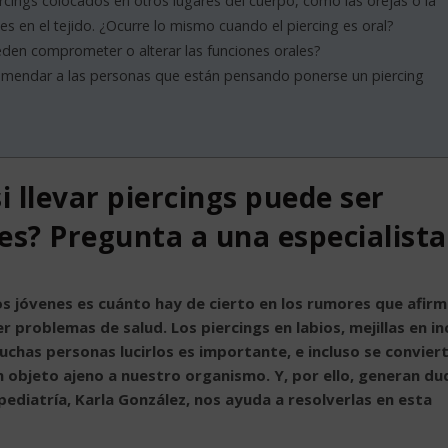
ings colocados en otros lugares del cuerpo, como las orejas o la
nes en el tejido. ¿Ocurre lo mismo cuando el piercing es oral?
den comprometer o alterar las funciones orales?
mendar a las personas que están pensando ponerse un piercing
 llevar piercings puede ser
es? Pregunta a una especialista
s jóvenes es cuánto hay de cierto en los rumores que afir
r problemas de salud. Los piercings en labios, mejillas en in
has personas lucirlos es importante, e incluso se convier
n objeto ajeno a nuestro organismo. Y, por ello, generan du
ediatría, Karla González, nos ayuda a resolverlas en esta