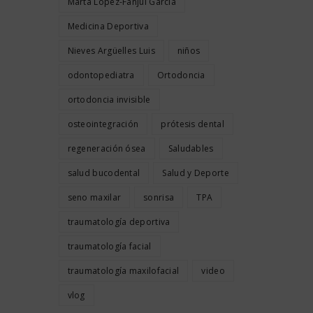
Marta López-Fanjul García
Medicina Deportiva
Nieves Argüelles Luis
niños
odontopediatra
Ortodoncia
ortodoncia invisible
osteointegración
prótesis dental
regeneración ósea
Saludables
salud bucodental
Salud y Deporte
seno maxilar
sonrisa
TPA
traumatología deportiva
traumatología facial
traumatología maxilofacial
video
vlog