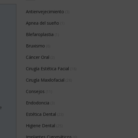
Antienvejecimiento
(3)
Apnea del sueño
(1)
Blefaroplastia
(1)
Bruxismo
(6)
Cáncer Oral
(2)
Cirugía Estética Facial
(18)
Cirugía Maxilofacial
(28)
Consejos
(11)
Endodoncia
(3)
e
Estética Dental
(23)
Higiene Dental
(25)
Implantes Cigomáticos
(6)