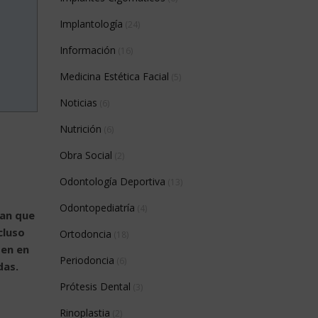
Implantología
(24)
Información
(16)
Medicina Estética Facial
(5)
Noticias
(6)
Nutrición
(6)
Obra Social
(2)
Odontología Deportiva
(13)
Odontopediatría
(4)
man que
cluso
Ortodoncia
(18)
ten en
Periodoncia
(6)
das.
Prótesis Dental
(3)
Rinoplastia
(2)