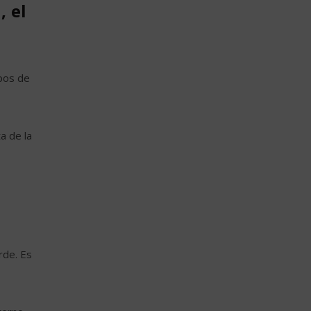
, el
ipos de
a de la
rde. Es