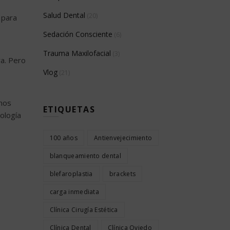
Salud Dental
(20)
 para
Sedación Consciente
(6)
Trauma Maxilofacial
(3)
a. Pero
Vlog
(21)
unos
ETIQUETAS
ología
100 años
Antienvejecimiento
blanqueamiento dental
blefaroplastia
brackets
carga inmediata
Clínica Cirugía Estética
Clínica Dental
Clínica Oviedo