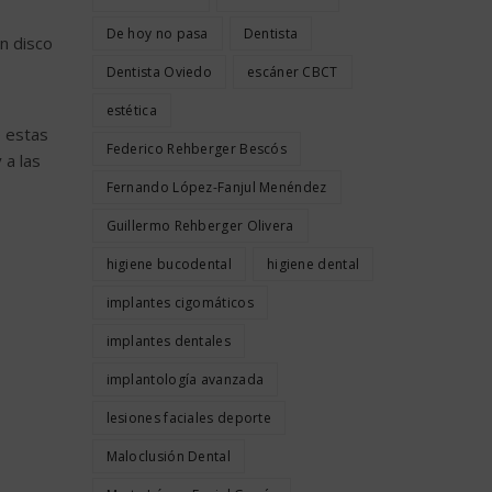
De hoy no pasa
Dentista
n disco
Dentista Oviedo
escáner CBCT
estética
e estas
Federico Rehberger Bescós
 a las
Fernando López-Fanjul Menéndez
Guillermo Rehberger Olivera
higiene bucodental
higiene dental
implantes cigomáticos
implantes dentales
implantología avanzada
lesiones faciales deporte
Maloclusión Dental